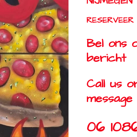
NIJMEGEN
RESERVEER 
Bel ons 
bericht
Call us 
message
06 108