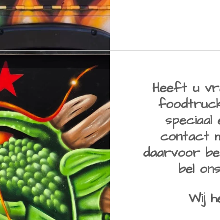
Heeft u vr
foodtruc
speciaal
contact m
daarvoor be
bel on
Wij h