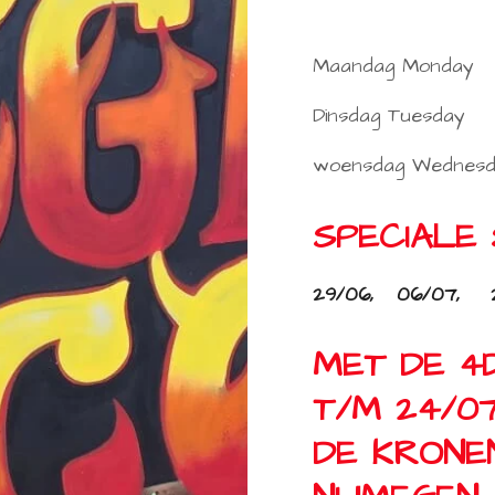
Maandag Monday 1
Dinsdag Tuesday 
woensdag Wednesda
SPECIALE
29/06, 06/07, 2
MET DE 4D
T/M 24/07
DE KRONE