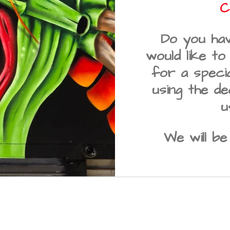
C
Do you hav
would like t
for a speci
using the de
u
We will be